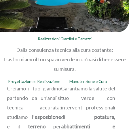
Realizzazioni Giardini e Terrazzi
Dalla consulenza tecnica alla cura costante:
trasformiamo il tuo spazio verde in un’oasi di benessere
su misura.
Progettazione e Realizzazione
Manutenzione e Cura
Creiamo il tuo giardino
Garantiamo la salute del
partendo da un’analisi
tuo verde con
tecnica accurata:
interventi professionali
studiamo l’
esposizione
di
potatura,
e il
terreno
per
abbattimenti e