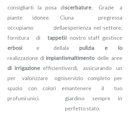
consigliarti la posa di
scerbature
. Grazie a
piante idonee. Ci
una pregressa
occupiamo della
esperienza nel settore,
fornitura di
tappeti
il nostro staff gestisce
erbosi
e della
la
pulizia e lo
realizzazione di
impianti
smaltimento
delle aree
di irrigazione
efficienti
verdi, assicurando un
per valorizzare ogni
servizio completo per
spazio con colori e
mantenere il tuo
profumi unici.
giardino sempre in
perfetto stato.